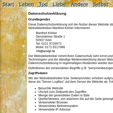
Start
Leben
Tod
Liebe
Andere
Selbst
Datenschutzerklärung
Grundlegendes
Diese Datenschutzerklärung soll die Nutzer dieser Website
Websitebetreiber Manfred Köhler informieren.
Manfred Köhler
Gerolsteiner Straße 1
50937 Köln
Tel: 0221 9726673
Mobil: 0171 6517986
Der Websitebetreiber nimmt Ihren Datenschutz sehr ernst und
Technologien und die ständige Weiterentwicklung dieser We
Datenschutzerklärung in regelmäßigen Abständen wieder dur
Definitionen der verwendeten Begriffe (z.B. "personenbezogen
Zugriffsdaten
Wir, der Websitebetreiber bzw. Seitenprovider, erheben aufgrun
diese als "Server-Logfiles" auf dem Server der Website ab. Fo
Besuchte Website
Uhrzeit zum Zeitpunkt des Zugriffes
Menge der gesendeten Daten in Byte
Quelle/Verweis, von welchem Sie auf die Seite gelang
Verwendeter Browser
Verwendetes Betriebssystem
Verwendete IP-Adresse