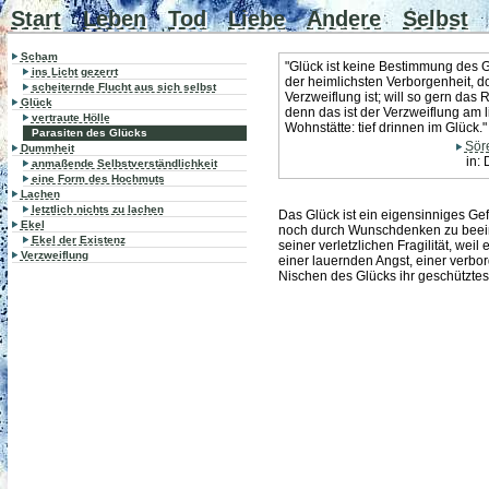
Start
Leben
Tod
Liebe
Andere
Selbst
Scham
"Glück ist keine Bestimmung des Gei
ins Licht gezerrt
der heimlichsten Verborgenheit, do
scheiternde Flucht aus sich selbst
Verzweiflung ist; will so gern das
Glück
denn das ist der Verzweiflung am l
vertraute Hölle
Wohnstätte: tief drinnen im Glück."
Parasiten des Glücks
Sör
Dummheit
in:
anmaßende Selbstverständlichkeit
eine Form des Hochmuts
Lachen
letztlich nichts zu lachen
Das Glück ist ein eigensinniges Gefü
Ekel
noch durch Wunschdenken zu beeinf
Ekel der Existenz
seiner verletzlichen Fragilität, weil 
Verzweiflung
einer lauernden Angst, einer verbor
Nischen des Glücks ihr geschütztes 