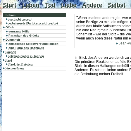
Start
Leben
Tod
Liebe
Andere
Selbst
Scham
"Wenn es einen andern gibt, wer e
ins Licht gezerrt
seine Bezüge zu mir sein mögen, a
scheiternde Flucht aus sich selbst
durch das bloße Auftauchen seines
Glück
bin eine Natur; mein Sündenfall is
vertraute Hölle
Scham ist – wie der Stolz – die 
Parasiten des Glücks
wenn auch eben diese Natur mir en
Dummheit
Jean-Pa
anmaßende Selbstverständlichkeit
eine Form des Hochmuts
Lachen
letztlich nichts zu lachen
Im Blick des Anderen werde ich zu de
Ekel
Die primären Reaktionen auf die E
Ekel der Existenz
Stolz. In diesen Haltungen enthüllt 
Verzweiflung
Anderen. Es scheint keine andere 
die Bedrohung meiner Freiheit.