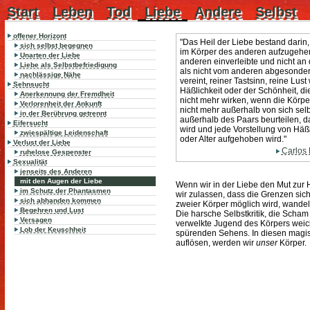
Start
Leben
Tod
Liebe
Andere
Selbst
offener Horizont
"Das Heil der Liebe bestand darin
sich selbst begegnen
im Körper des anderen aufzugehen
Unarten der Liebe
anderen einverleibte und nicht an 
Liebe als Selbstbefriedigung
als nicht vom anderen abgesondert 
nachlässige Nähe
vereint, reiner Tastsinn, reine Lus
Sehnsucht
Häßlichkeit oder der Schönheit, 
Anerkennung der Fremdheit
nicht mehr wirken, wenn die Körpe
Verlorenheit der Ankunft
nicht mehr außerhalb von sich selb
in der Berührung getrennt
außerhalb des Paars beurteilen, da
Eifersucht
wird und jede Vorstellung von Häß
zwiespältige Leidenschaft
oder Alter aufgehoben wird."
Verlust der Liebe
Carlos 
ruhelose Gespenster
Sexualität
jenseits des Anderen
mit den Augen der Liebe
Wenn wir in der Liebe den Mut zur 
im Schutz der Phantasmen
wir zulassen, dass die Grenzen sic
sich abhanden kommen
zweier Körper möglich wird, wandelt
Begehren und Lust
Die harsche Selbstkritik, die Scha
Versagen
verwelkte Jugend des Körpers weich
Lob der Keuschheit
spürenden Sehens. In diesen magi
auflösen, werden wir
unser
Körper.