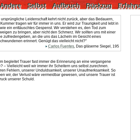
Andere
Selbst
Aufbruch
Rückzug
Erfahr
 ursprüngliche Leidenschaft kehrt nicht zurück, aber das Bedauern,
Kummer tragen wir für immer in uns. Er wird zur Traurigkeit und lebt in
wie ein enttäuschtes Gespenst. Wir verstehen es, den Tod zum
eigen zu bringen, aber nicht den Schmerz. Wir sollten uns mit einer
e zufriedengeben, an die uns das Lächeln im Gesicht eines
chwundenen erinnert. Genügt das vielleicht nicht?"
Carlos Fuentes
, Das gläserne Siegel, 195
 begleitet Trauer fast immer die Erinnerung an eine vergangene
? – Vielleicht weil wir immer ihr Scheitern uns selbst zurechnen.
ren Fehlern, unserer Unduldsamkeit, unserer Unaufmerksamkeit. So
en wir, der Verlust wäre vermeidbar gewesen, und unsere Trauer ist
ruck unserer Schuld.