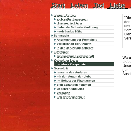
Start
Leben
Tod
Liebe
offener Horizont
"Die
sich selbst begegnen
den 
Unarten der Liebe
uns 
Liebe als Selbstbefriedigung
Schw
nachlässige Nähe
Lieb
Sehnsucht
Vers
Anerkennung der Fremdheit
Verlorenheit der Ankunft
in der Berührung getrennt
Eifersucht
zwiespältige Leidenschaft
Warum
Verlust der Liebe
Liebe
ruhelose Gespenster
Unse
Sexualität
glaub
jenseits des Anderen
Ausd
mit den Augen der Liebe
im Schutz der Phantasmen
sich abhanden kommen
Begehren und Lust
Versagen
Lob der Keuschheit