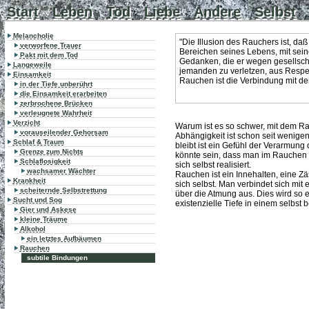
Start
Leben
Tod
Liebe
Andere
Selbst
Melancholie
"Die Illusion des Rauchers ist, daß
verworfene Trauer
Bereichen seines Lebens, mit seine
Pakt mit dem Tod
Gedanken, die er wegen gesellscha
Langeweile
jemanden zu verletzen, aus Respek
Einsamkeit
Rauchen ist die Verbindung mit d
in der Tiefe unberührt
die Einsamkeit erarbeiten
zerbrochene Brücken
verleugnete Wahrheit
Verzicht
Warum ist es so schwer, mit dem R
vorauseilender Gehorsam
Abhängigkeit ist schon seit wenig
Schlaf & Traum
bleibt ist ein Gefühl der Verarmung
Grenze zum Nichts
könnte sein, dass man im Rauchen e
Schlaflosigkeit
sich selbst realisiert.
wachsamer Wächter
Rauchen ist ein Innehalten, eine Zä
Krankheit
sich selbst. Man verbindet sich mit 
scheiternde Selbstrettung
über die Atmung aus. Dies wird so 
Sucht und Sog
existenzielle Tiefe in einem selbst 
Gier und Askese
kleine Träume
Alkohol
ein letztes Aufbäumen
Rauchen
subtile Bindungen