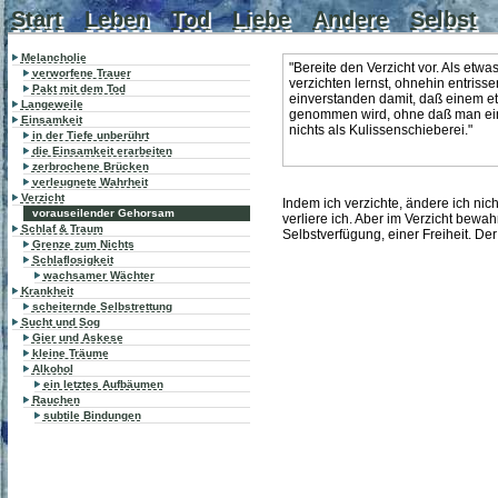
Start
Leben
Tod
Liebe
Andere
Selbst
Melancholie
"Bereite den Verzicht vor. Als etwa
verworfene Trauer
verzichten lernst, ohnehin entrisse
Pakt mit dem Tod
einverstanden damit, daß einem 
Langeweile
genommen wird, ohne daß man einve
Einsamkeit
nichts als Kulissenschieberei."
in der Tiefe unberührt
die Einsamkeit erarbeiten
zerbrochene Brücken
verleugnete Wahrheit
Verzicht
Indem ich verzichte, ändere ich nich
vorauseilender Gehorsam
verliere ich. Aber im Verzicht bewa
Schlaf & Traum
Selbstverfügung, einer Freiheit. De
Grenze zum Nichts
Schlaflosigkeit
wachsamer Wächter
Krankheit
scheiternde Selbstrettung
Sucht und Sog
Gier und Askese
kleine Träume
Alkohol
ein letztes Aufbäumen
Rauchen
subtile Bindungen